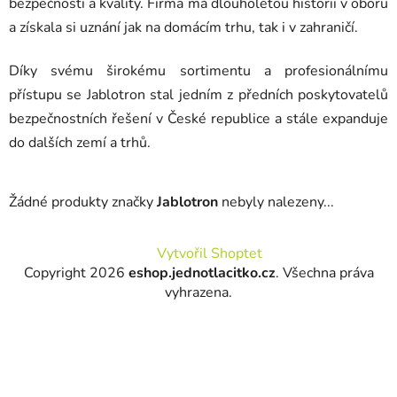
bezpečnosti a kvality. Firma má dlouholetou historii v oboru
a získala si uznání jak na domácím trhu, tak i v zahraničí.
Díky svému širokému sortimentu a profesionálnímu
přístupu se Jablotron stal jedním z předních poskytovatelů
bezpečnostních řešení v České republice a stále expanduje
do dalších zemí a trhů.
Žádné produkty značky
Jablotron
nebyly nalezeny...
Z
Vytvořil Shoptet
á
Copyright 2026
eshop.jednotlacitko.cz
. Všechna práva
p
vyhrazena.
a
t
í