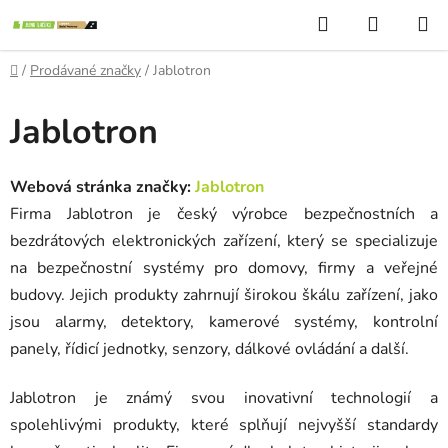
Přejít
Hledat
NÁKUP
na
KOŠÍK
obsah
Domů
/
Prodávané značky
/
Jablotron
Jablotron
Webová stránka značky:
Jablotron
Firma Jablotron je český výrobce bezpečnostních a
bezdrátových elektronických zařízení, který se specializuje
na bezpečnostní systémy pro domovy, firmy a veřejné
budovy. Jejich produkty zahrnují širokou škálu zařízení, jako
jsou alarmy, detektory, kamerové systémy, kontrolní
panely, řídicí jednotky, senzory, dálkové ovládání a další.
Jablotron je známý svou inovativní technologií a
spolehlivými produkty, které splňují nejvyšší standardy