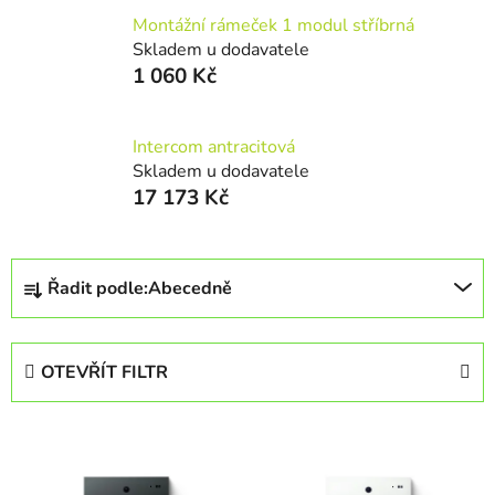
Montážní rámeček 1 modul stříbrná
Skladem u dodavatele
1 060 Kč
Intercom antracitová
Skladem u dodavatele
17 173 Kč
Ř
Řadit podle:
Abecedně
a
z
e
OTEVŘÍT FILTR
n
í
V
p
ý
r