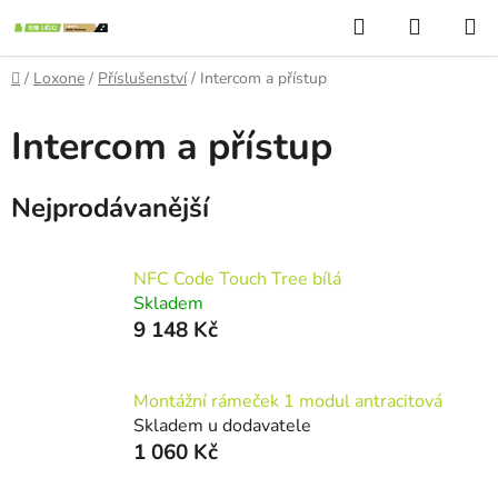
Přejít
Hledat
NÁKUP
na
KOŠÍK
obsah
Domů
/
Loxone
/
Příslušenství
/
Intercom a přístup
Intercom a přístup
Nejprodávanější
NFC Code Touch Tree bílá
Skladem
9 148 Kč
Montážní rámeček 1 modul antracitová
Skladem u dodavatele
1 060 Kč