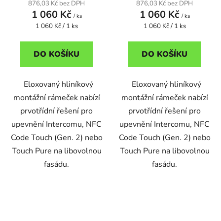
876,03 Kč bez DPH
876,03 Kč bez DPH
1 060 Kč
1 060 Kč
/ ks
/ ks
Měrná
Měrná
1 060 Kč / 1 ks
1 060 Kč / 1 ks
cena:
cena:
DO KOŠÍKU
DO KOŠÍKU
Eloxovaný hliníkový
Eloxovaný hliníkový
montážní rámeček nabízí
montážní rámeček nabízí
prvotřídní řešení pro
prvotřídní řešení pro
upevnění Intercomu, NFC
upevnění Intercomu, NFC
Code Touch (Gen. 2) nebo
Code Touch (Gen. 2) nebo
Touch Pure na libovolnou
Touch Pure na libovolnou
fasádu.
fasádu.