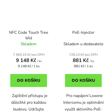
NFC Code Touch Tree
PoE-Injector
bílá
Skladem
Skladem u dodavatele
7 560,33 Kč bez DPH
728,10 Kč bez DPH
9 148 Kč
881 Kč
/ ks
/ ks
Měrná
Měrná
9 148 Kč / 1 ks
881 Kč / 1 ks
cena:
cena:
DO KOŠÍKU
DO KOŠÍKU
Zajištění přístupu je
Pro napájení Loxone
důležité pro každou
Intercomu je optimální
budovu. Udržujte
využit aktivního PoE-