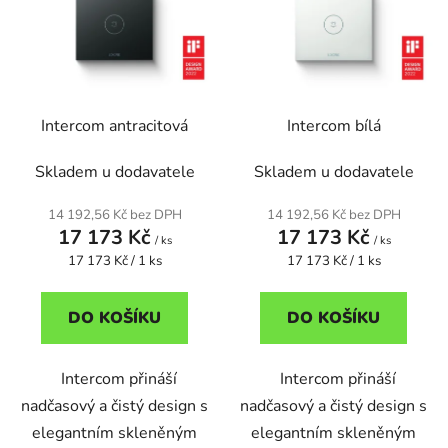
p
o
i
d
s
u
p
k
r
t
Intercom antracitová
Intercom bílá
o
ů
d
Skladem u dodavatele
Skladem u dodavatele
u
k
14 192,56 Kč bez DPH
14 192,56 Kč bez DPH
t
17 173 Kč
17 173 Kč
/ ks
/ ks
ů
Měrná
Měrná
17 173 Kč / 1 ks
17 173 Kč / 1 ks
cena:
cena:
DO KOŠÍKU
DO KOŠÍKU
Intercom přináší
Intercom přináší
nadčasový a čistý design s
nadčasový a čistý design s
elegantním skleněným
elegantním skleněným