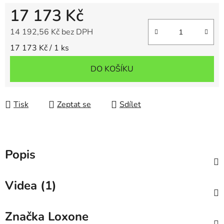
17 173 Kč
14 192,56 Kč bez DPH
Měrná cena:
17 173 Kč / 1 ks
DO KOŠÍKU
Tisk
Zeptat se
Sdílet
Popis
Videa (1)
Značka
Loxone