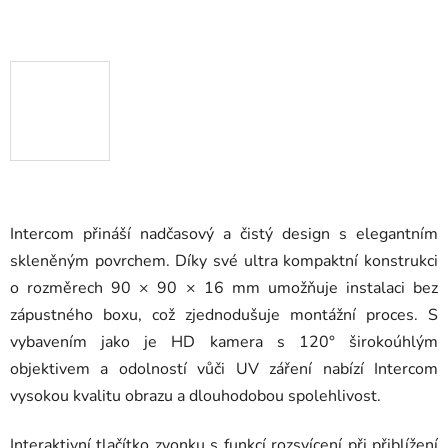
Intercom přináší nadčasový a čistý design s elegantním
skleněným povrchem. Díky své ultra kompaktní konstrukci
o rozměrech 90 × 90 × 16 mm umožňuje instalaci bez
zápustného boxu, což zjednodušuje montážní proces. S
vybavením jako je HD kamera s 120° širokoúhlým
objektivem a odolností vůči UV záření nabízí Intercom
vysokou kvalitu obrazu a dlouhodobou spolehlivost.
Interaktivní tlačítko zvonku s funkcí rozsvícení při přiblížení