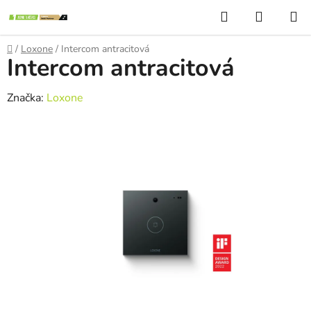
Přejít
Hledat
NÁKUP
na
KOŠÍK
obsah
Domů
/
Loxone
/
Intercom antracitová
Intercom antracitová
Značka:
Loxone