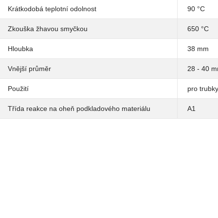
Krátkodobá teplotní odolnost
90 °C
Zkouška žhavou smyčkou
650 °C
Hloubka
38 mm
Vnější průměr
28 - 40 
Použití
pro trubk
Třída reakce na oheň podkladového materiálu
A1