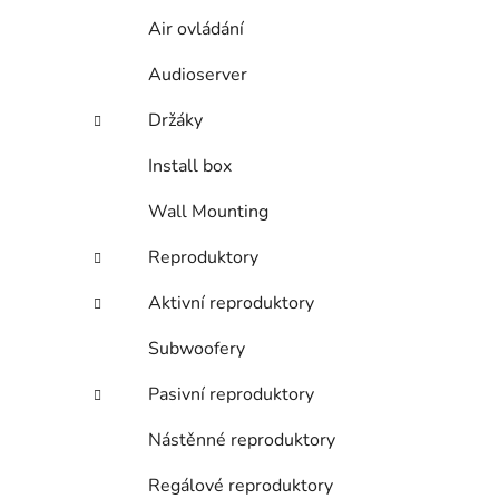
í
Air ovládání
p
a
Audioserver
n
e
Držáky
l
Install box
Wall Mounting
Reproduktory
Aktivní reproduktory
Subwoofery
Pasivní reproduktory
Nástěnné reproduktory
Regálové reproduktory