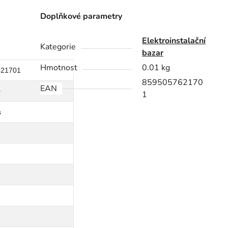
Doplňkové parametry
Elektroinstalační
Kategorie
bazar
Hmotnost
0.01 kg
621701
859505762170
EAN
0
1
s