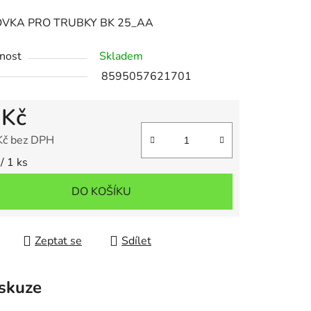
VKA PRO TRUBKY BK 25_AA
nost
Skladem
8595057621701
 Kč
Kč bez DPH
 cena:
/ 1 ks
DO KOŠÍKU
Zeptat se
Sdílet
skuze