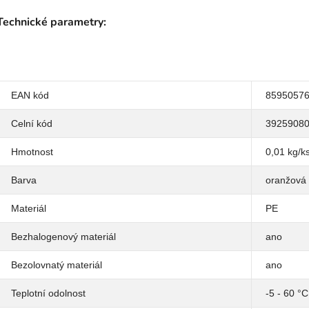
Technické parametry:
EAN kód
8595057
Celní kód
3925908
Hmotnost
0,01 kg/k
Barva
oranžová
Materiál
PE
Bezhalogenový materiál
ano
Bezolovnatý materiál
ano
Teplotní odolnost
-5 - 60 °C