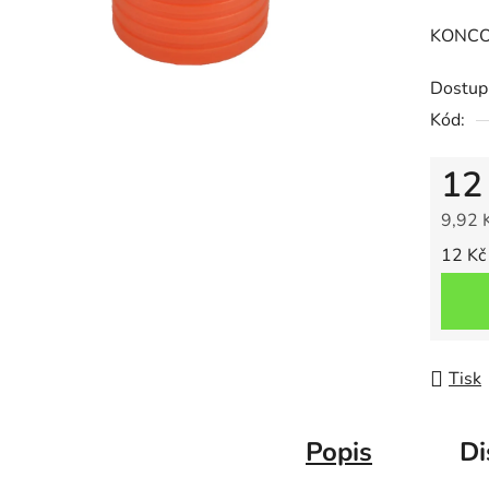
KONCO
Dostup
Kód:
12
9,92 
Měrná
12 Kč 
Tisk
Popis
Di