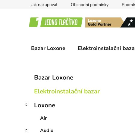
Přejít
Jak nakupovat
Obchodní podmínky
Podmín
na
obsah
Bazar Loxone
Elektroinstalační baza
P
K
Přeskočit
Bazar Loxone
a
kategorie
o
t
s
Elektroinstalační bazar
e
t
g
r
Loxone
o
a
r
Air
i
n
e
n
Audio