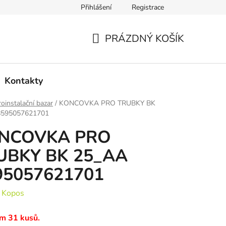
Přihlášení
Registrace
PRÁZDNÝ KOŠÍK
NÁKUPNÍ
KOŠÍK
Kontakty
roinstalační bazar
/
KONCOVKA PRO TRUBKY BK
8595057621701
NCOVKA PRO
UBKY BK 25_AA
95057621701
:
Kopos
m 31 kusů.