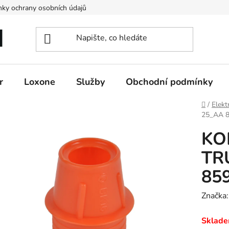
ky ochrany osobních údajů
r
Loxone
Služby
Obchodní podmínky
Domů
/
Elekt
25_AA 
KO
TR
85
Značka
Sklade