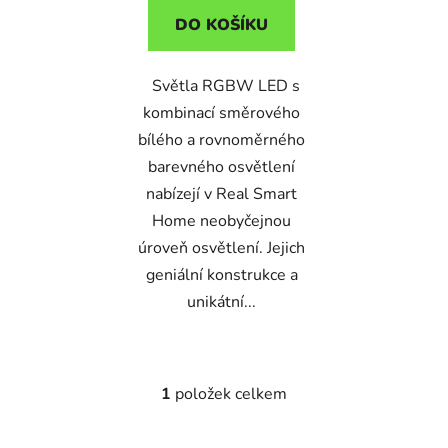
DO KOŠÍKU
Světla RGBW LED s
kombinací směrového
bílého a rovnoměrného
barevného osvětlení
nabízejí v Real Smart
Home neobyčejnou
úroveň osvětlení. Jejich
geniální konstrukce a
unikátní...
1
položek celkem
O
v
l