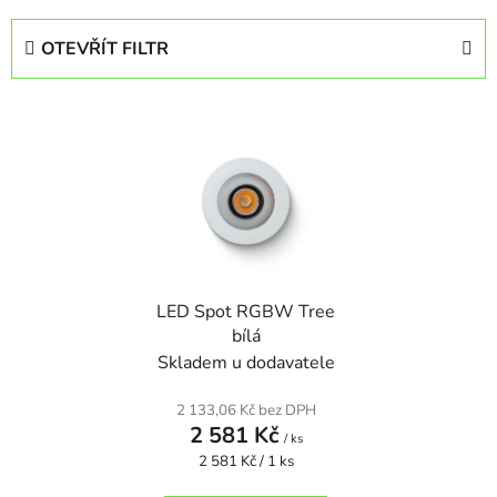
z
e
OTEVŘÍT FILTR
n
í
V
p
ý
r
p
o
i
d
s
u
p
k
r
t
LED Spot RGBW Tree
o
ů
bílá
d
Skladem u dodavatele
u
k
2 133,06 Kč bez DPH
t
2 581 Kč
/ ks
ů
Měrná
2 581 Kč / 1 ks
cena: