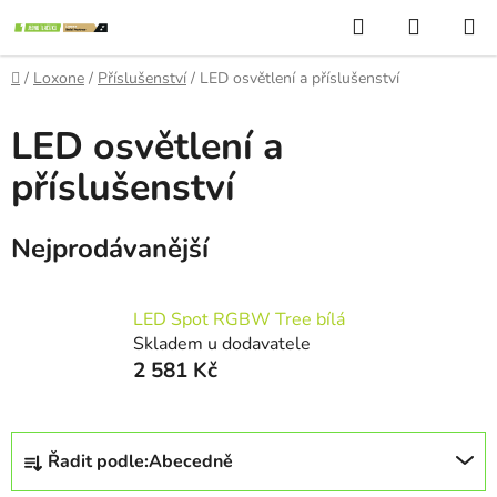
Přejít
Hledat
NÁKUP
na
KOŠÍK
obsah
Domů
/
Loxone
/
Příslušenství
/
LED osvětlení a příslušenství
LED osvětlení a
příslušenství
Nejprodávanější
LED Spot RGBW Tree bílá
Skladem u dodavatele
2 581 Kč
Ř
Řadit podle:
Abecedně
a