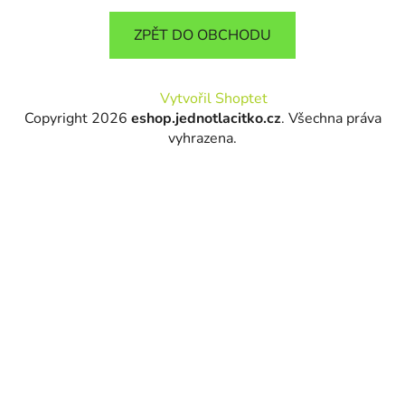
ZPĚT DO OBCHODU
Z
Vytvořil Shoptet
á
Copyright 2026
eshop.jednotlacitko.cz
. Všechna práva
p
vyhrazena.
a
t
í