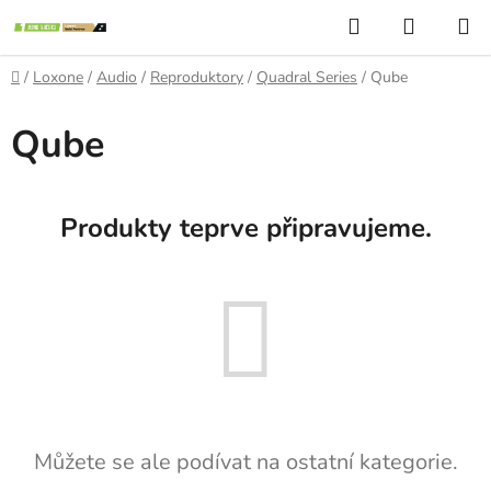
Přejít
Hledat
NÁKUP
na
KOŠÍK
obsah
Domů
/
Loxone
/
Audio
/
Reproduktory
/
Quadral Series
/
Qube
Qube
Produkty teprve připravujeme.
Můžete se ale podívat na ostatní kategorie.