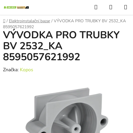
Přejít
Hledat
NÁKUP
na
KOŠÍK
obsah
Domů
/
Elektroinstalační bazar
/
VÝVODKA PRO TRUBKY BV 2532_KA
8595057621992
VÝVODKA PRO TRUBKY
BV 2532_KA
8595057621992
Značka:
Kopos