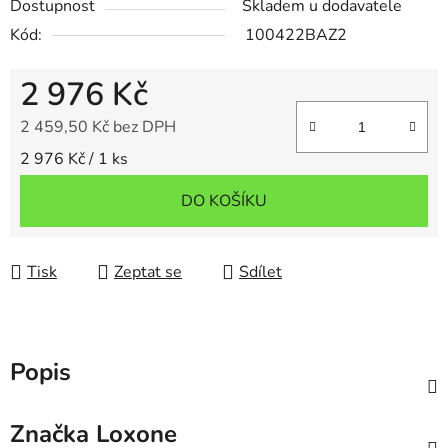
Dostupnost
Skladem u dodavatele
Kód:
100422BAZ2
2 976 Kč
2 459,50 Kč bez DPH
Měrná cena:
2 976 Kč / 1 ks
DO KOŠÍKU
Tisk
Zeptat se
Sdílet
Popis
Značka
Loxone