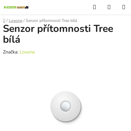
Přejít
Hledat
NÁKUP
na
KOŠÍK
obsah
Domů
/
Loxone
/
Senzor přítomnosti Tree bílá
Senzor přítomnosti Tree
bílá
Značka:
Loxone