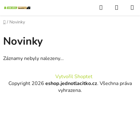
Přejít
Hledat
NÁKUP
na
KOŠÍK
obsah
Domů
/
Novinky
Novinky
Záznamy nebyly nalezeny...
Z
Vytvořil Shoptet
á
Copyright 2026
eshop.jednotlacitko.cz
. Všechna práva
p
vyhrazena.
a
t
í