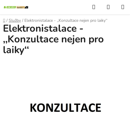
Přejít
Hledat
NÁKUP
na
KOŠÍK
obsah
Domů
/
Služby
/
Elektronistalace - ‚‚Konzultace nejen pro laiky‘‘
Elektronistalace -
‚‚Konzultace nejen pro
laiky‘‘