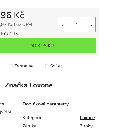
296 Kč
,97 Kč bez DPH
 cena:
Kč / 1 ks
DO KOŠÍKU
Zeptat se
Sdílet
Značka
Loxone
vou
Doplňkové parametry
jvětší
Kategorie
Loxone
Záruka
2 roky