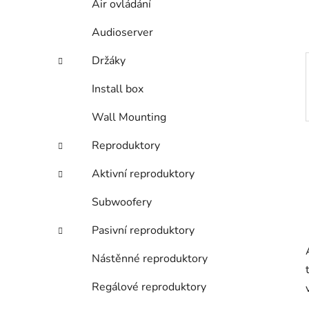
Air ovládání
p
a
Audioserver
n
e
Držáky
l
Install box
Wall Mounting
Reproduktory
Aktivní reproduktory
Subwoofery
Pasivní reproduktory
Nástěnné reproduktory
Regálové reproduktory