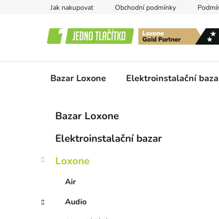
Přejít
Jak nakupovat
Obchodní podmínky
Podmín
na
obsah
Bazar Loxone
Elektroinstalační baza
P
K
Přeskočit
Bazar Loxone
a
kategorie
o
t
s
Elektroinstalační bazar
e
t
g
r
Loxone
o
a
r
Air
i
n
e
n
Audio
í