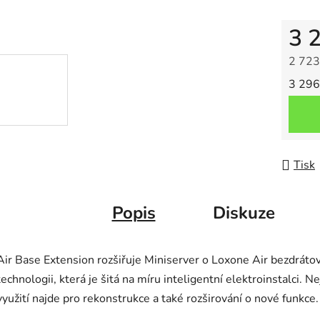
3 
2 723
Měrná
3 296 
Tisk
Popis
Diskuze
Air Base Extension rozšiřuje Miniserver o Loxone Air bezdráto
technologii, která je šitá na míru inteligentní elektroinstalci. Ne
využití najde pro rekonstrukce a také rozširování o nové funkce.