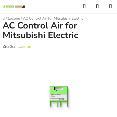
Přejít
Hledat
NÁKUP
na
KOŠÍK
obsah
Domů
/
Loxone
/
AC Control Air for Mitsubishi Electric
AC Control Air for
Mitsubishi Electric
Značka:
Loxone