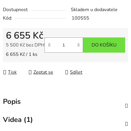
Dostupnost
Skladem u dodavatele
Kód:
100555
6 655 Kč
5 500 Kč bez DPH
DO KOŠÍKU
Měrná cena:
6 655 Kč / 1 ks
Tisk
Zeptat se
Sdílet
Popis
Videa (1)